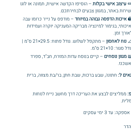
– הוסיפו הקדשה אישית, תמונה או לוגו
עיצוב אישי בקלות
✏
ישירות באתר, במגוון צבעים לבחירתכם
– מודפס על נייר כרומו עבה
איכות הדפסה גבוהה במיוחד
🖨
ואיכותי, בגימור למינציה מבריקה המעניקה יוקרה ועמידו
לאורך זמן
– מתקפל לשלוש. גודל פתוח: 29.5×21 ס"מ |
נוח לאחסון

גודל סגור: 10×21 ס"
– קיים בנוסח עדות המזרח, חב"ד, ספרד
מגוון נוסחים

ואשכנז
חתונה, שבע ברכות, שבת חתן, בר/בת מצווה, ברית
מתאים
ממליצים לבצע את העריכה דרך מחשב נייח לנוחות
ט
מקסי
* זמני אספקה: עד 3 
ברכ