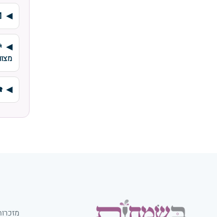
מצוו
☎
מזכרות