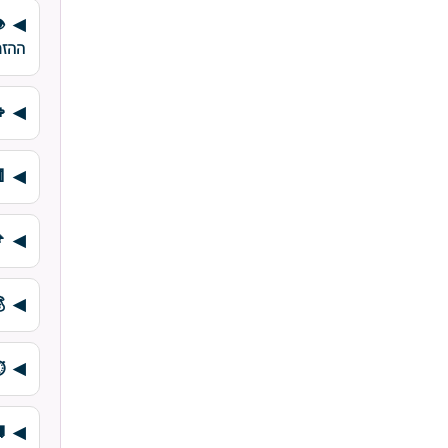
ההזמ
⏱