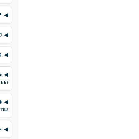
✍
ההד
שרוא
✨