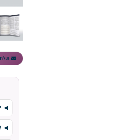
שלח 