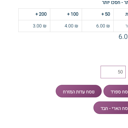
תר - חסכו יותר
ת
50
+
100
+
200
+
ר
₪ 6.00
₪ 4.00
₪ 3.00