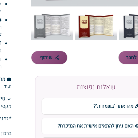
️
.
️
ת
.

מ.
שיתוף
שלח 

.
 ל:
💼
שאלות נפוצות
ועוד.
יפ:
💡
🎉 מהו אתר "בשמחות"
מלית.
ימי עסקים
🎨 האם ניתן להתאים אישית את המזכרת
ון הדר