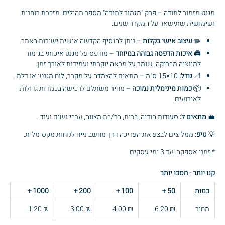
מגנט מזמור לתודה – פרק "מזמור לתודה" מספר תהילים, מזכרת רוחנית
ושימושית שתישאר על המקרר שנים.
✏️
עיצוב אישי בקלות
– ניתן להוסיף הקדשה אישית ישירות באתר.
🖨️
איכות הדפסה גבוהה במיוחד
– מודפס על מגנט איכותי בגימור
למינציה מבריקה, שומר על מראה יוקרתי ועמידות לאורך זמן.
📐
גודל:
10×15 ס"מ – מתאים להצמדה על מקרר, לוח מגנטי או דלת.
📦
כמות מינימלית נמוכה
– מחיר משתלם לרכישה בכמויות גדולות
לאירועים.
💼
מתאים ל:
סעודות הודיה, ברית, בר/בת מצווה, ערבי נשים ועוד.
💡
טיפ:
ממליצים לבצע את העריכה דרך מחשב נייח לנוחות מקסימלית.
* זמני אספקה: עד 3 ימי עסקים
קנו יותר - חסכו יותר
כמות
50
+
100
+
200
+
1000
+
מחיר
₪ 6.20
₪ 4.00
₪ 3.00
₪ 1.20