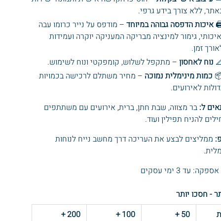
באתר, ללא צורך בידע גרפי
– מודפס על נייר כרומו עבה
איכות הדפסה גבוהה במיוחד
🖨
ואיכותי, גימור למינציה מבריקה המעניקה יוקרה ועמידו
לאורך זמן
– מתקפל לשלוש, קומפקטי ונוח לשימוש.
נוח לאחסון

– מחיר משתלם לרכישה בכמויות
כמות מינימלית נמוכה

גדולות לאירועים
בר מצווה, שבת חתן, ברית, אירועים עם משתתפים
מתאים
שמתחילים להניח תפילין
ממליצים לבצע את העריכה דרך מחשב נייח לנוחות
ט
מקסי
* זמני אספקה: עד 3 
קנו יותר - חסכ
+
200
+
100
+
50
כ