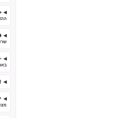
✍
ההד
שרו
✨
באת
מצוו