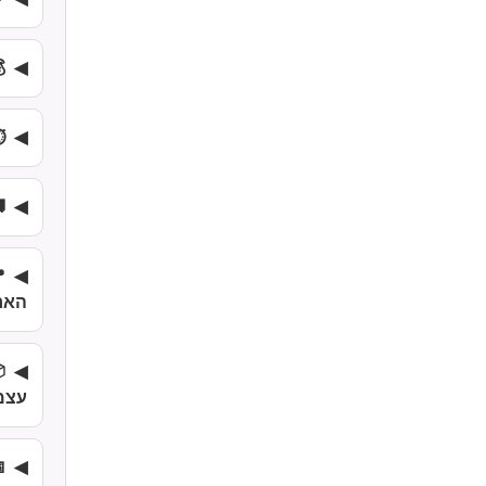
⏱
האר
עצמ