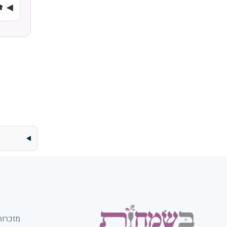
☎
מזכרות