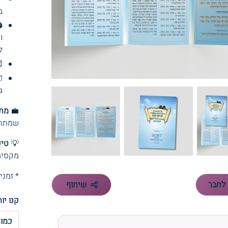
.
️
ת
.


.
 ל:
💼
 ועוד.
יפ:
💡
מלית.
ימי עסקים
שיתוף
שלח 
ו יותר
מות